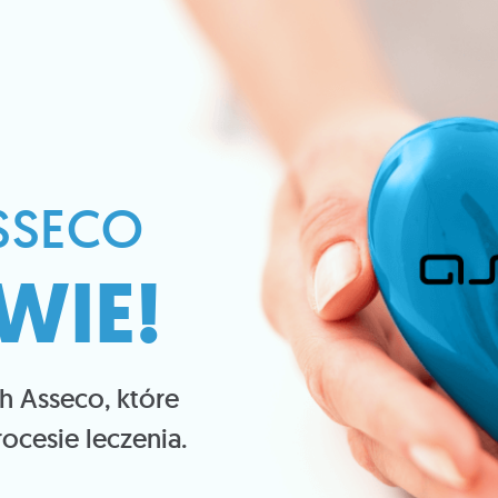
SSECO​
WIE!
h Asseco, które
cesie leczenia.