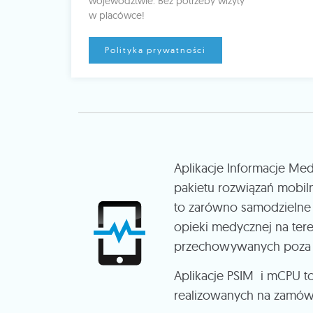
województwie. Bez potrzeby wizyty
w placówce!
Polityka prywatności
Aplikacje Informacje Me
pakietu rozwiązań mobil
to zarówno samodzielne a
opieki medycznej na tere
przechowywanych poza t
Aplikacje PSIM i mCPU t
realizowanych na zamówie